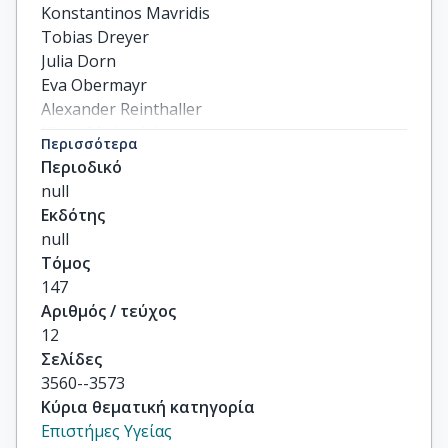
Konstantinos Mavridis

Tobias Dreyer

Julia Dorn

Eva Obermayr

Alexander Reinthaller

Kleita Michaelidou

Περισσότερα
Sven Mahner

Περιοδικό
Ignace Vergote

null
Liselore Loverix

Εκδότης
Ioana Braicu

null
Jalid Sehouli

Τόμος
Robert Zeillinger

147
Viktor Magdolen

Αριθμός / τεύχος
Andreas Scorilas
12
Σελίδες
3560--3573
Κύρια θεματική κατηγορία
Επιστήμες Υγείας