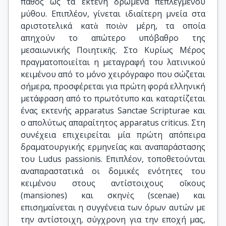
πάθος ως τα εκτενή δρώμενα πεπλεγμένου
μύθου. Επιπλέον, γίνεται ιδιαίτερη μνεία στα
αριστοτελικά κατὰ ποιὸν μέρη, τα οποία
απηχούν το απώτερο υπόβαθρο της
μεσαιωνικής Ποιητικῆς. Στο Κυρίως Μέρος
πραγματοποιείται η μεταγραφή του λατινικού
κειμένου από το μόνο χειρόγραφο που σώζεται
σήμερα, προσφέρεται για πρώτη φορά ελληνική
μετάφραση από το πρωτότυπο και καταρτίζεται
ένας εκτενής apparatus Sanctae Scripturae και
ο απολύτως απαραίτητος apparatus criticus. Στη
συνέχεια επιχειρείται μία πρώτη απόπειρα
δραματουργικής ερμηνείας και αναπαράστασης
του Ludus passionis. Επιπλέον, τοποθετούνται
αναπαραστατικά οι δομικές ενότητες του
κειμένου στους αντίστοιχους οἴκους
(mansiones) και σκηνὲς (scenae) και
επισημαίνεται η συγγένεια των όρων αυτών με
την αντίστοιχη, σύγχρονη για την εποχή μας,