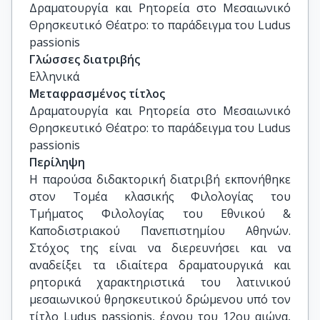
Alessandro Lagioia, Επίκουρος καθηγητής 
Δραματουργία και Ρητορεία στο Μεσαιωνικό 
Λατινικής Φιλολογίας, Πανεπιστήμιο Μπάρι
Θρησκευτικό Θέατρο: το παράδειγμα του Ludus 
passionis
Γλώσσες διατριβής
Ελληνικά
Μεταφρασμένος τίτλος
Δραματουργία και Ρητορεία στο Μεσαιωνικό 
Θρησκευτικό Θέατρο: το παράδειγμα του Ludus 
passionis
Περίληψη
Η παρούσα διδακτορική διατριβή εκπονήθηκε
στον Τομέα κλασικής Φιλολογίας του
Τμήματος Φιλολογίας του Εθνικού &
Καποδιστριακού Πανεπιστημίου Αθηνών.
Στόχος της είναι να διερευνήσει και να
αναδείξει τα ιδιαίτερα δραματουργικά και
ρητορικά χαρακτηριστικά του λατινικού
μεσαιωνικού θρησκευτικού δρώμενου υπό τον
τίτλο Ludus passionis, έργου του 12ου αιώνα,