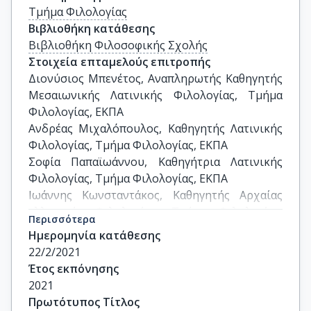
Τμήμα Φιλολογίας
Βιβλιοθήκη κατάθεσης
Βιβλιοθήκη Φιλοσοφικής Σχολής
Στοιχεία επταμελούς επιτροπής
Διονύσιος Μπενέτος, Αναπληρωτής Καθηγητής 
Μεσαιωνικής Λατινικής Φιλολογίας, Τμήμα 
Φιλολογίας, ΕΚΠΑ

Ανδρέας Μιχαλόπουλος, Καθηγητής Λατινικής 
Φιλολογίας, Τμήμα Φιλολογίας, ΕΚΠΑ

Σοφία Παπαϊωάννου, Καθηγήτρια Λατινικής 
Φιλολογίας, Τμήμα Φιλολογίας, ΕΚΠΑ

Ιωάννης Κωνσταντάκος, Καθηγητής Αρχαίας 
ελληνικής Φιλολογίας, Τμήμα Φιλολογίας, 
Περισσότερα
ΕΚΠΑ

Ημερομηνία κατάθεσης
Ιωσήφ Βιβιλάκης, Καθηγητής, Τμήμα 
22/2/2021
Θεατρικών Σπουδών, ΕΚΠΑ

Έτος εκπόνησης
Ρουμπίνη Δημοπούλου, Επίκουρη Καθηγήτρια, 
2021
Τμήμα Ιταλικής Γλώσσας & Φιλολογίας, ΕΚΠΑ

Πρωτότυπος Τίτλος