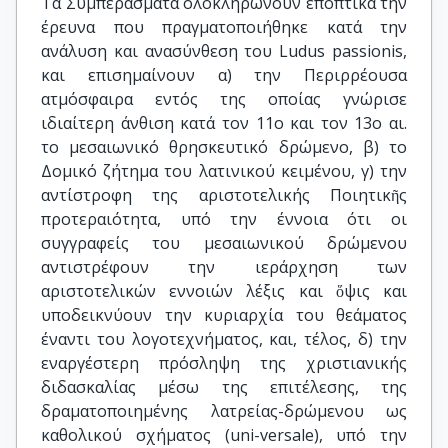
Τα Συμπεράσματα ολοκληρώνουν εποπτικά την
έρευνα που πραγματοποιήθηκε κατά την
ανάλυση και ανασύνθεση του Ludus passionis,
και επισημαίνουν α) την Περιρρέουσα
ατμόσφαιρα εντός της οποίας γνώρισε
ιδιαίτερη άνθιση κατά τον 11ο και τον 13ο αι.
το μεσαιωνικό θρησκευτικό δρώμενο, β) το
Δομικό ζήτημα του λατινικού κειμένου, γ) την
αντίστροφη της αριστοτελικής Ποιητικῆς
προτεραιότητα, υπό την έννοια ότι οι
συγγραφείς του μεσαιωνικού δρώμενου
αντιστρέφουν την ιεράρχηση των
αριστοτελικών εννοιών λέξις και ὅψις και
υποδεικνύουν την κυριαρχία του θεάματος
έναντι του λογοτεχνήματος, και, τέλος, δ) την
εναργέστερη πρόσληψη της χριστιανικής
διδασκαλίας μέσω της επιτέλεσης, της
δραματοποιημένης λατρείας-δρώμενου ως
καθολικού σχήματος (uni-versale), υπό την