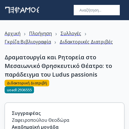
›
›
›
Αρχική
Πλοήγηση
Συλλογές
›
Γκρίζα Βιβλιογραφία
Διδακτορικές Διατριβές
Δραματουργία και Ρητορεία στο
Μεσαιωνικό Θρησκευτικό Θέατρο: το
παράδειγμα του Ludus passionis
Διδακτορική Διατριβή
uoadl:2936555
Συγγραφέας
Ζαφειροπούλου Θεοδώρα
Ακαδημαϊκή μονάδα