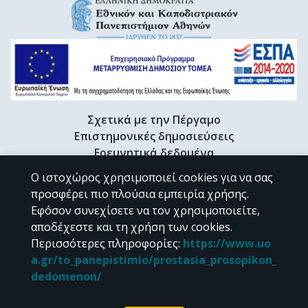
Σχετικά με την Πέργαμο
Επιστημονικές δημοσιεύσεις
Ερευνητικά δεδομένα
Διδακτορικές διατριβές & Γκρίζα βιβλιογραφία
Ο ιστοχώρος χρησιμοποιεί cookies για να σας
Προφίλ Ερευνητή
προσφέρει πιο πλούσια εμπειρία χρήσης.
Εφόσον συνεχίσετε να τον χρησιμοποιείτε,
αποδέχεστε και τη χρήση των cookies.
CC BY-NC 4.0
Περισσότερες πληροφορίες
:
https://www.uo
a.gr/to_panepistimio/prostasia_prosopikon_
Εκτός αν αναφέρεται διαφορετικά, το υλικό της "Περγάμου" διατίθεται
dedomenon/
υπό τους όρους της
CC BY-NC 4.0
άδειας Creative Commons
.