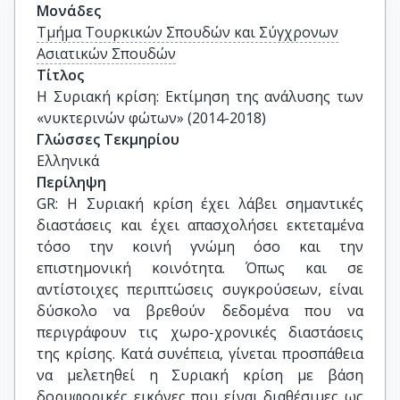
Μονάδες
Τμήμα Τουρκικών Σπουδών και Σύγχρονων
Ασιατικών Σπουδών
Τίτλος
Η Συριακή κρίση: Eκτίµηση της ανάλυσης των 
«νυκτερινών φώτων» (2014-2018)
Γλώσσες Τεκμηρίου
Ελληνικά
Περίληψη
GR: Η Συριακή κρίση έχει λάβει σηµαντικές
διαστάσεις και έχει απασχολήσει εκτεταµένα
τόσο την κοινή γνώµη όσο και την
επιστηµονική κοινότητα. Όπως και σε
αντίστοιχες περιπτώσεις συγκρούσεων, είναι
δύσκολο να βρεθούν δεδοµένα που να
περιγράφουν τις χωρο-χρονικές διαστάσεις
της κρίσης. Κατά συνέπεια, γίνεται προσπάθεια
να µελετηθεί η Συριακή κρίση µε βάση
δορυφορικές εικόνες που είναι διαθέσιµες ως