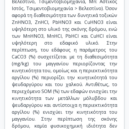
Βελεστίνο, Τσιμεντοβιομηχανία, Mn: Αστικός
Ιστός, Τσιμεντοβιομηχανία > Βελεστίνο). Όσον
αφορά τη διαθεσιμότητα των δυνητικά τοξικών
ZnHNO3, ZnHCl, PbHNO3 και CuHNO3 είναι
υψηλότερη στο υλικό της σκόνης δρόμου, ενώ
των MnHNO3, MnHCl, PbHCl και CuHCl είναι
υψηλότερη στο εδαφικό υλικό. Στην
περίπτωση, του εδάφους η παράμετρος του
CaCO3 (%) συσχετίζεται με τη διαθεσιμότητα
(mg/kg) του μαγγανίου περιορίζοντας την
κινητικότητα του, ομοίως και η περιεκτικότητα
αργίλου (%) περιορίζει την κινητικότητά του
ψευδαργύρου και του χαλκού. Αντιθέτως, το
περιεχόμενο SOM (%) των εδαφών ενισχύει την
κινητικότητα των μετάλλων μόλυβδου και
ψευδαργύρου και αντίστοιχα η περιεκτικότητα
αργίλου (%) ενισχύει την κινητικότητα του
μαγγανίου. Στην περίπτωση της σκόνης
δρόμου, καμία φυσικοχημική ιδιότητα δεν