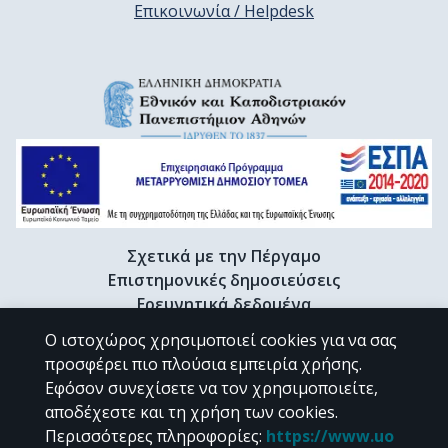
Επικοινωνία / Helpdesk
Σχετικά με την Πέργαμο
Επιστημονικές δημοσιεύσεις
Ερευνητικά δεδομένα
Διδακτορικές διατριβές & Γκρίζα βιβλιογραφία
Ο ιστοχώρος χρησιμοποιεί cookies για να σας
Προφίλ Ερευνητή
προσφέρει πιο πλούσια εμπειρία χρήσης.
Εφόσον συνεχίσετε να τον χρησιμοποιείτε,
αποδέχεστε και τη χρήση των cookies.
CC BY-NC 4.0
Περισσότερες πληροφορίες
:
https://www.uo