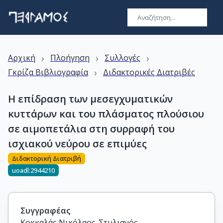
›
›
›
Αρχική
Πλοήγηση
Συλλογές
›
Γκρίζα Βιβλιογραφία
Διδακτορικές Διατριβές
Η επίδραση των μεσεγχυματικών
κυττάρων και του πλάσματος πλούσιου
σε αιμοπετάλια στη συρραφή του
ισχιακού νεύρου σε επιμύες
Διδακτορική Διατριβή
uoadl:2944210
Συγγραφέας
Κοκκαλάς Νικόλαος-Στυλιανός