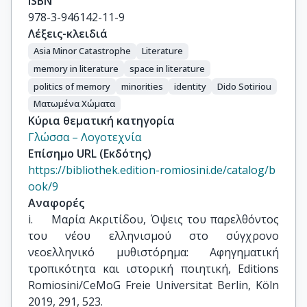
ISBN
978-3-946142-11-9
Λέξεις-κλειδιά
Asia Minor Catastrophe
Literature
memory in literature
space in literature
politics of memory
minorities
identity
Dido Sotiriou
Ματωμένα Χώματα
Κύρια θεματική κατηγορία
Γλώσσα – Λογοτεχνία
Επίσημο URL (Εκδότης)
https://bibliothek.edition-romiosini.de/catalog/b
ook/9
Αναφορές
i.	Μαρία Ακριτίδου, Όψεις του παρελθόντος 
του νέου ελληνισμού στο σύγχρονο 
νεοελληνικό μυθιστόρημα: Αφηγηματική 
τροπικότητα και ιστορική ποιητική, Editions 
Romiosini/CeMoG Freie Universitat Berlin, Köln 
2019, 291, 523.