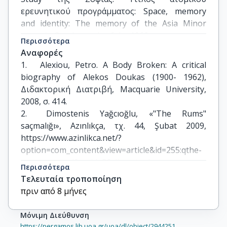
ερευνητικού προγράμματος: Space, memory 
and identity: The memory of the Asia Minor 
space in Greek novels of the 1960s.
Περισσότερα
Αναφορές
1.	Alexiou, Petro. A Body Broken: A critical 
biography of Alekos Doukas (1900- 1962), 
Διδακτορική Διατριβή, Macquarie University, 
2008, σ. 414.

2.	Dimostenis Yağcıoğlu, «"The Rums" 
saçmalığı», Azınlıkça, τχ. 44, Şubat 2009, 
https://www.azinlikca.net/?
option=com_content&view=article&id=255:qthe-
rumsq-sacmal&catid=36:dimostenis-
Περισσότερα
yacolu&Itemid=55  

Τελευταία τροποποίηση
3.	Tanasis Kungulus, “Çağdaş Yunan 
πριν από 8 μήνες
Düzyazininda Bati Trakya’daki Müslüman Azinlik: 
Antropolojik Bir Roman”.  folklor/edebiyat, 
Μόνιμη Διεύθυνση
2010/4, σ. 216, 223.

https://pergamos.lib.uoa.gr/uoa/dl/object/2944251