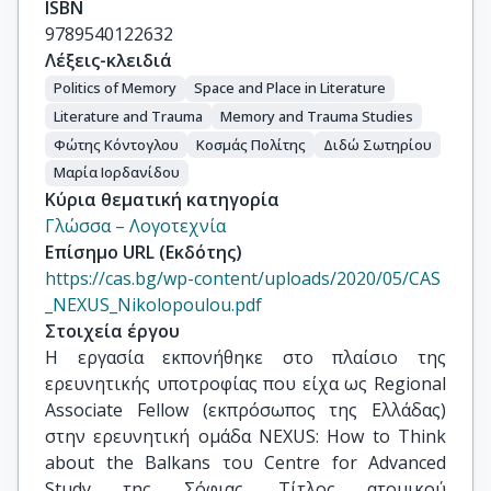
ISBN
9789540122632
Λέξεις-κλειδιά
Politics of Memory
Space and Place in Literature
Literature and Trauma
Memory and Trauma Studies
Φώτης Κόντογλου
Κοσμάς Πολίτης
Διδώ Σωτηρίου
Μαρία Ιορδανίδου
Κύρια θεματική κατηγορία
Γλώσσα – Λογοτεχνία
Επίσημο URL (Εκδότης)
https://cas.bg/wp-content/uploads/2020/05/CAS
_NEXUS_Nikolopoulou.pdf
Στοιχεία έργου
Η εργασία εκπονήθηκε στο πλαίσιο της 
ερευνητικής υποτροφίας που είχα ως Regional 
Associate Fellow (εκπρόσωπος της Ελλάδας) 
στην ερευνητική ομάδα NEXUS: How to Think 
about the Balkans του Centre for Advanced 
Study της Σόφιας. Tίτλος ατομικού 