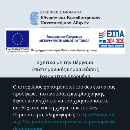
Σχετικά με την Πέργαμο
Επιστημονικές δημοσιεύσεις
Ερευνητικά δεδομένα
Διδακτορικές διατριβές & Γκρίζα βιβλιογραφία
Ο ιστοχώρος χρησιμοποιεί cookies για να σας
Προφίλ Ερευνητή
προσφέρει πιο πλούσια εμπειρία χρήσης.
Εφόσον συνεχίσετε να τον χρησιμοποιείτε,
αποδέχεστε και τη χρήση των cookies.
CC BY-NC 4.0
Περισσότερες πληροφορίες
:
https://www.uo
a.gr/to_panepistimio/prostasia_prosopikon_
Εκτός αν αναφέρεται διαφορετικά, το υλικό της "Περγάμου" διατίθεται
dedomenon/