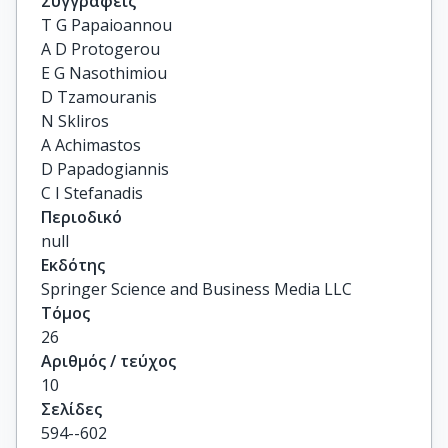
Συγγραφείς
T G Papaioannou

A D Protogerou

E G Nasothimiou

D Tzamouranis

N Skliros

A Achimastos

D Papadogiannis

C I Stefanadis
Περιοδικό
null
Εκδότης
Springer Science and Business Media LLC
Τόμος
26
Αριθμός / τεύχος
10
Σελίδες
594--602