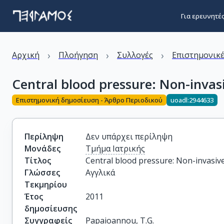
Για ερευνητέ
›
›
›
Αρχική
Πλοήγηση
Συλλογές
Επιστημονικέ
Central blood pressure: Non-invas
Επιστημονική δημοσίευση - Άρθρο Περιοδικού
uoadl:2944633
Περίληψη
Δεν υπάρχει περίληψη
Μονάδες
Τμήμα Ιατρικής
Τίτλος
Central blood pressure: Non-invasiv
Γλώσσες
Αγγλικά
Τεκμηρίου
Έτος
2011
δημοσίευσης
Συγγραφείς
Papaioannou, T.G.
