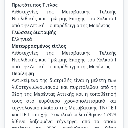
Αρχαιολογίας, Τμήμα Ιστορίας και 
Πρωτότυπος Τίτλος
Αρχαιολογίας, Εθνικό και Καποδιστριακό 
Λιθοτεχνίες της Μεταβατικής Τελικής 
Πανεπιστήμιο Αθηνών

Νεολιθικής και Πρώιμης Εποχής του Χαλκού Ι 
Ελευθέριος Πλάτων, Αναπληρωτής Καθηγητής 
από την Αττική: Το παράδειγμα της Μερέντας
Προϊστορικής Αρχαιολογίας, Τμήμα Ιστορίας 
Γλώσσες διατριβής
και Αρχαιολογίας, Εθνικό και Καποδιστριακό 
Ελληνικά
Πανεπιστήμιο Αθηνών

Μεταφρασμένος τίτλος
Παναγιώτης Πομώνης, Αναπληρωτής 
Λιθοτεχνίες της Μεταβατικής Τελικής 
Καθηγητής Ορυκτολογίας και Πετρολογίας, 
Νεολιθικής και Πρώιμης Εποχής του Χαλκού Ι 
Τμήμα Γεωλογίας και Γεωπεριβάλλοντος, 
από την Αττική: Το παράδειγμα της Μερέντας
Εθνικό και Καποδιστριακό Πανεπιστήμιο 
Περίληψη
Αθηνών

Αντικείμενο της διατριβής είναι η μελέτη των
Αφροδίτη Χασιακού-Αργυράκη, Λέκτορας 
λιθοτεχνιώνοψιανού και πυριτόλιθου από τη
Προϊστορικής Αρχαιολογίας, Τμήμα Ιστορίας 
θέση της Μερέντας Αττικής και η τοποθέτησή
και Αρχαιολογίας, Εθνικό και Καποδιστριακό 
τους στο ευρύτερο χρονοπολιτισμικό και
Πανεπιστήμιο Αθηνών
τεχνολογικό πλαίσιο της Μεταβατικής ΤΝ/ΠΕ Ι
και ΠΕ ΙΙ εποχής. Συνολικά μελετήθηκαν 17323
λίθινα λαξευμένα τέχνεργα, από τα οποία