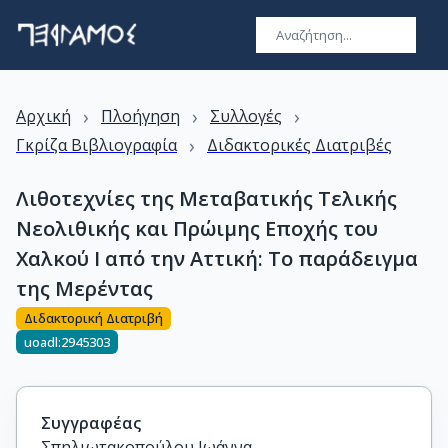
›
›
›
Αρχική
Πλοήγηση
Συλλογές
›
Γκρίζα Βιβλιογραφία
Διδακτορικές Διατριβές
Λιθοτεχνίες της Μεταβατικής Τελικής
Νεολιθικής και Πρώιμης Εποχής του
Χαλκού Ι από την Αττική: Το παράδειγμα
της Μερέντας
Διδακτορική Διατριβή
uoadl:2945303
Συγγραφέας
Σπηλιωτακοπούλου Ιωάννα