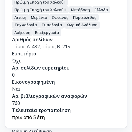
Πρώιμη Εποχή του Χαλκού Ι
Πρώιμη Εποχή του Χαλκού ΙΙ
Μετάβαση
Ελλάδα
Αττική
Μερέντα
Οψιανός
Πυριτόλιθος
Τεχνολογία
Τυπολογία
Χωρική Ανάλυση
Λάξευση
Επεξεργασία
Αριθμός σελίδων
τόμος Α: 482, τόμος Β: 215
Ευρετήριο
Όχι
Αρ. σελίδων ευρετηρίου
0
Εικονογραφημένη
Ναι
Αρ. βιβλιογραφικών αναφορών
760
Τελευταία τροποποίηση
πριν από 5 έτη
Μόνιμη Διεύθυνση