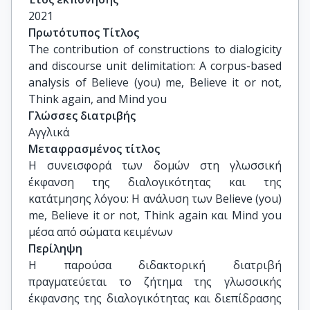
Φιλολογίας - ΕΚΠΑ

2021
Ελένη Παναρέτου - Αναπληρώτρια Καθηγήτρια - 
Πρωτότυπος Τίτλος
Τμήμα Φιλολογίας - ΕΚΠΑ

The contribution of constructions to dialogicity 
Αθανασιάδου Αγγελική - Καθηγήτρια - Τμήμα 
and discourse unit delimitation: A corpus-based 
Αγγλικής Γλώσσας και Φιλολογίας- ΑΠΘ
analysis of Believe (you) me, Believe it or not, 
Think again, and Mind you
Γλώσσες διατριβής
Αγγλικά
Μεταφρασμένος τίτλος
Η συνεισφορά των δομών στη γλωσσική 
έκφανση της διαλογικότητας και της 
κατάτμησης λόγου: Η ανάλυση των Believe (you) 
me, Believe it or not, Think again και Mind you 
μέσα από σώματα κειμένων
Περίληψη
Η παρούσα διδακτορική διατριβή
πραγματεύεται το ζήτημα της γλωσσικής
έκφανσης της διαλογικότητας και διεπίδρασης