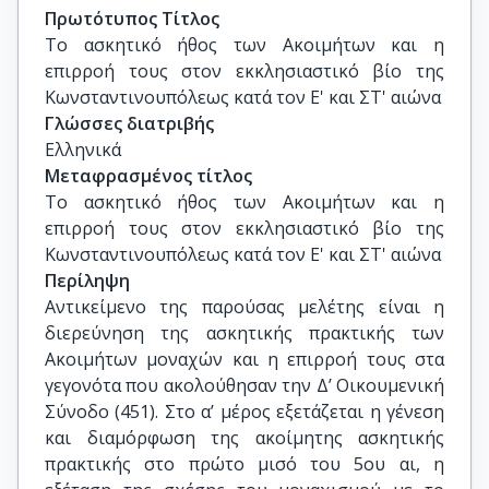
Επ. Καθ. Γεώργιος Σταυρόπουλος – 
Πρωτότυπος Τίτλος
Γιουσπάσογλου, Θεολογική Σχολή ΕΚΠΑ, 
Το ασκητικό ήθος των Ακοιμήτων και η 
Τμήμα Θεολογίας.
επιρροή τους στον εκκλησιαστικό βίο της 
Κωνσταντινουπόλεως κατά τον Ε' και ΣΤ' αιώνα
Γλώσσες διατριβής
Ελληνικά
Μεταφρασμένος τίτλος
Το ασκητικό ήθος των Ακοιμήτων και η 
επιρροή τους στον εκκλησιαστικό βίο της 
Κωνσταντινουπόλεως κατά τον Ε' και ΣΤ' αιώνα
Περίληψη
Αντικείμενο της παρούσας μελέτης είναι η
διερεύνηση της ασκητικής πρακτικής των
Ακοιμήτων μοναχών και η επιρροή τους στα
γεγονότα που ακολούθησαν την Δ’ Οικουμενική
Σύνοδο (451). Στο α’ μέρος εξετάζεται η γένεση
και διαμόρφωση της ακοίμητης ασκητικής
πρακτικής στο πρώτο μισό του 5ου αι, η