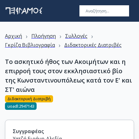
›
›
›
Αρχική
Πλοήγηση
Συλλογές
›
Γκρίζα Βιβλιογραφία
Διδακτορικές Διατριβές
Το ασκητικό ήθος των Ακοιμήτων και η
επιρροή τους στον εκκλησιαστικό βίο
της Κωνσταντινουπόλεως κατά τον Ε' και
ΣΤ' αιώνα
Διδακτορική Διατριβή
uoadl:2947143
Συγγραφέας
Χατζή Ειρήνη-Αλεξία