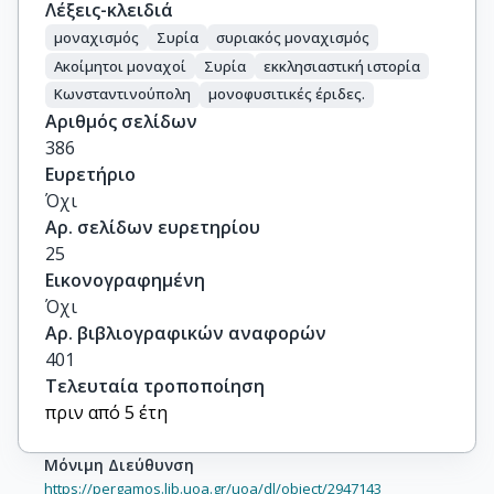
Λέξεις-κλειδιά
μοναχισμός
Συρία
συριακός μοναχισμός
Ακοίμητοι μοναχοί
Συρία
εκκλησιαστική ιστορία
Κωνσταντινούπολη
μονοφυσιτικές έριδες.
Αριθμός σελίδων
386
Ευρετήριο
Όχι
Αρ. σελίδων ευρετηρίου
25
Εικονογραφημένη
Όχι
Αρ. βιβλιογραφικών αναφορών
401
Τελευταία τροποποίηση
πριν από 5 έτη
Μόνιμη Διεύθυνση
https://pergamos.lib.uoa.gr/uoa/dl/object/2947143