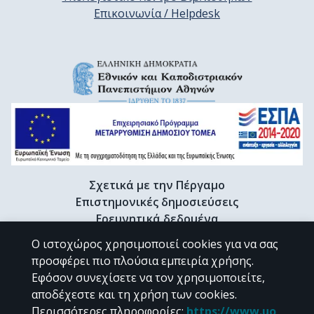
Επικοινωνία / Helpdesk
Σχετικά με την Πέργαμο
Επιστημονικές δημοσιεύσεις
Ερευνητικά δεδομένα
Διδακτορικές διατριβές & Γκρίζα βιβλιογραφία
Ο ιστοχώρος χρησιμοποιεί cookies για να σας
Προφίλ Ερευνητή
προσφέρει πιο πλούσια εμπειρία χρήσης.
Εφόσον συνεχίσετε να τον χρησιμοποιείτε,
αποδέχεστε και τη χρήση των cookies.
CC BY-NC 4.0
Περισσότερες πληροφορίες
:
https://www.uo