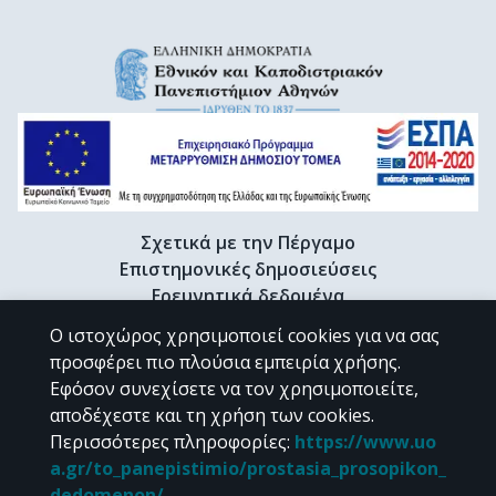
Σχετικά με την Πέργαμο
Επιστημονικές δημοσιεύσεις
Ερευνητικά δεδομένα
Διδακτορικές διατριβές & Γκρίζα βιβλιογραφία
Ο ιστοχώρος χρησιμοποιεί cookies για να σας
Προφίλ Ερευνητή
προσφέρει πιο πλούσια εμπειρία χρήσης.
Εφόσον συνεχίσετε να τον χρησιμοποιείτε,
αποδέχεστε και τη χρήση των cookies.
CC BY-NC 4.0
Περισσότερες πληροφορίες
:
https://www.uo
a.gr/to_panepistimio/prostasia_prosopikon_
Εκτός αν αναφέρεται διαφορετικά, το υλικό της "Περγάμου" διατίθεται
dedomenon/