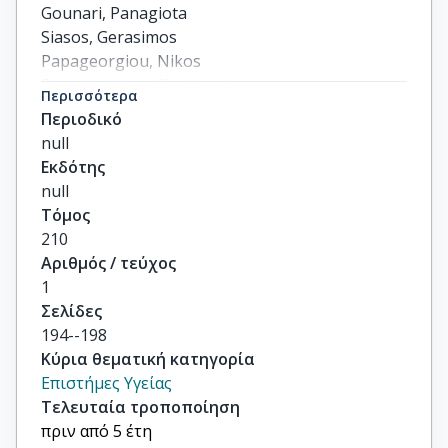
Gounari, Panagiota

Siasos, Gerasimos

Papageorgiou, Nikos

Papadimitriou, Christos A

Περισσότερα
Dimopoulos, Meletios-Athanasios

Περιοδικό
others
null
Εκδότης
null
Τόμος
210
Αριθμός / τεύχος
1
Σελίδες
194--198
Κύρια θεματική κατηγορία
Επιστήμες Υγείας
Τελευταία τροποποίηση
πριν από 5 έτη