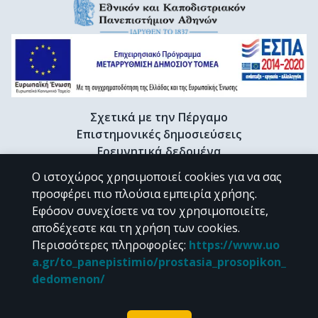
Σχετικά με την Πέργαμο
Επιστημονικές δημοσιεύσεις
Ερευνητικά δεδομένα
Διδακτορικές διατριβές & Γκρίζα βιβλιογραφία
Ο ιστοχώρος χρησιμοποιεί cookies για να σας
Προφίλ Ερευνητή
προσφέρει πιο πλούσια εμπειρία χρήσης.
Εφόσον συνεχίσετε να τον χρησιμοποιείτε,
αποδέχεστε και τη χρήση των cookies.
CC BY-NC 4.0
Περισσότερες πληροφορίες
:
https://www.uo
a.gr/to_panepistimio/prostasia_prosopikon_
Εκτός αν αναφέρεται διαφορετικά, το υλικό της "Περγάμου" διατίθεται
dedomenon/
υπό τους όρους της
CC BY-NC 4.0
άδειας Creative Commons
.
Powered by