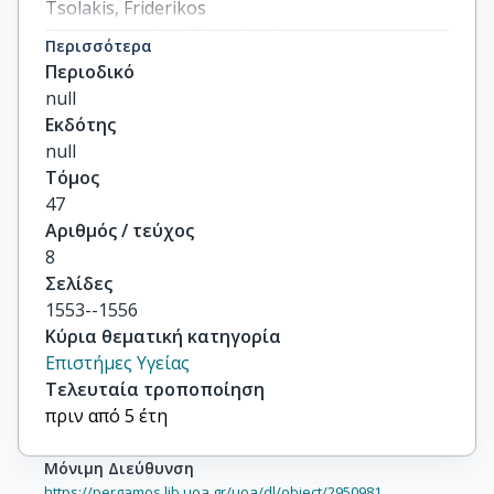
Tsolakis, Friderikos

Economopoulos, Theophanis

Περισσότερα
Zervas, Constantinos
Περιοδικό
null
Εκδότης
null
Τόμος
47
Αριθμός / τεύχος
8
Σελίδες
1553--1556
Κύρια θεματική κατηγορία
Επιστήμες Υγείας
Τελευταία τροποποίηση
πριν από 5 έτη
Μόνιμη Διεύθυνση
https://pergamos.lib.uoa.gr/uoa/dl/object/2950981