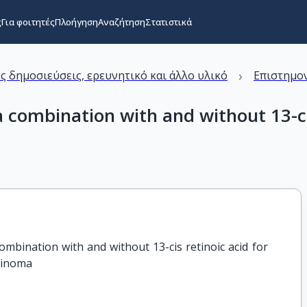
ς
Για φοιτητές
Πλοήγηση
Αναζήτηση
Στατιστικά
›
ς δημοσιεύσεις, ερευνητικό και άλλο υλικό
Επιστημον
combination with and without 13-cis
bination with and without 13-cis retinoic acid for 
rcinoma