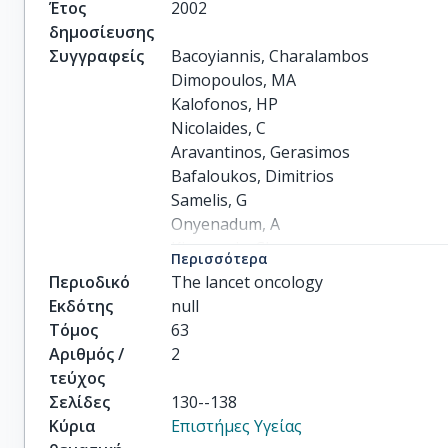
Έτος
2002
δημοσίευσης
Συγγραφείς
Bacoyiannis, Charalambos

Dimopoulos, MA

Kalofonos, HP

Nicolaides, C

Aravantinos, Gerasimos

Bafaloukos, Dimitrios

Samelis, G

Onyenadum, A

Kiamouris, Ch

Περισσότερα
Skarlos, D

Περιοδικό
The lancet oncology
others
Εκδότης
null
Τόμος
63
Αριθμός /
2
τεύχος
Σελίδες
130--138
Κύρια
Επιστήμες Υγείας