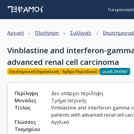
Για ερευνητέ
›
›
›
Αρχική
Πλοήγηση
Συλλογές
Επιστημονικέ
Vinblastine and interferon-gamma 
advanced renal cell carcinoma
Επιστημονική δημοσίευση - Άρθρο Περιοδικού
uoadl:2950987
Περίληψη
Δεν υπάρχει περίληψη
Μονάδες
Τμήμα Ιατρικής
Τίτλος
Vinblastine and interferon-gamma com
patients with advanced renal cell ca
Γλώσσες
Αγγλικά
Τεκμηρίου