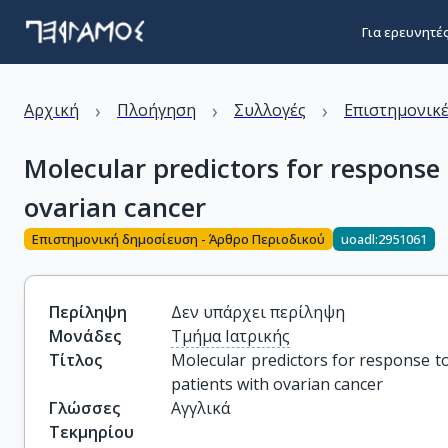
Για ερευνητέ
›
›
›
Αρχική
Πλοήγηση
Συλλογές
Επιστημονικέ
Molecular predictors for response
ovarian cancer
Επιστημονική δημοσίευση - Άρθρο Περιοδικού
uoadl:2951061
Περίληψη
Δεν υπάρχει περίληψη
Μονάδες
Τμήμα Ιατρικής
Τίτλος
Molecular predictors for response to
patients with ovarian cancer
Γλώσσες
Αγγλικά
Τεκμηρίου