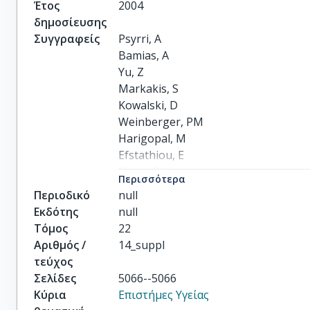
Έτος
2004
δημοσίευσης
Συγγραφείς
Psyrri, A

Bamias, A

Yu, Z

Markakis, S

Kowalski, D

Weinberger, PM

Harigopal, M

Efstathiou, E

Rimm, DL

Περισσότερα
Dimopoulos, MA
Περιοδικό
null
Εκδότης
null
Τόμος
22
Αριθμός /
14_suppl
τεύχος
Σελίδες
5066--5066
Κύρια
Επιστήμες Υγείας