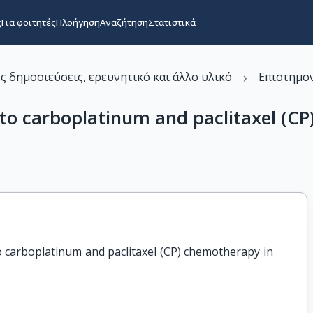
ς
Για φοιτητές
Πλοήγηση
Αναζήτηση
Στατιστικά
›
ς δημοσιεύσεις, ερευνητικό και άλλο υλικό
Επιστημον
 to carboplatinum and paclitaxel (CP
 carboplatinum and paclitaxel (CP) chemotherapy in 