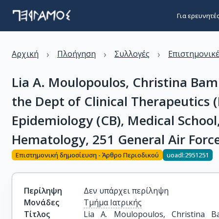
Για ερευνητέ
›
›
›
Αρχική
Πλοήγηση
Συλλογές
Επιστημονικέ
Lia A. Moulopoulos, Christina Bam
the Dept of Clinical Therapeutics
Epidemiology (CB), Medical School
Hematology, 251 General Air Force 
Επιστημονική δημοσίευση - Άρθρο Περιοδικού
uoadl:2951251
Περίληψη
Δεν υπάρχει περίληψη
Μονάδες
Τμήμα Ιατρικής
Τίτλος
Lia A. Moulopoulos, Christina B