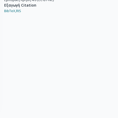
Εξαγωγή Citation
BibTeX,
RIS