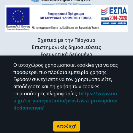
Σχετικά με την Πέργαμο
Επιστημονικές δημοσιεύσεις
Ερευνητικά δεδομένα
Διδακτορικές διατριβές & Γκρίζα βιβλιογραφία
Ο ιστοχώρος χρησιμοποιεί cookies για να σας
Προφίλ Ερευνητή
προσφέρει πιο πλούσια εμπειρία χρήσης.
Εφόσον συνεχίσετε να τον χρησιμοποιείτε,
αποδέχεστε και τη χρήση των cookies.
CC BY-NC 4.0
Περισσότερες πληροφορίες
:
https://www.uo
a.gr/to_panepistimio/prostasia_prosopikon_
Εκτός αν αναφέρεται διαφορετικά, το υλικό της "Περγάμου" διατίθεται
dedomenon/
υπό τους όρους της
CC BY-NC 4.0
άδειας Creative Commons
.
Powered by
Αποδοχή