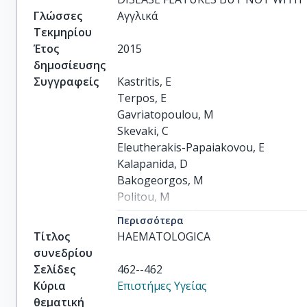
Γλώσσες
Αγγλικά
Τεκμηρίου
Έτος
2015
δημοσίευσης
Συγγραφείς
Kastritis, E

Terpos, E

Gavriatopoulou, M

Skevaki, C

Eleutherakis-Papaiakovou, E

Kalapanida, D

Bakogeorgos, M

Politou, M

Papassotiriou, I

Περισσότερα
Dimopoulos, M
Τίτλος
HAEMATOLOGICA
συνεδρίου
Σελίδες
462--462
Κύρια
Επιστήμες Υγείας
θεματική