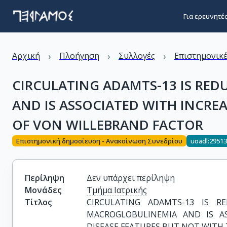
Για ερευνητέ
›
›
›
Αρχική
Πλοήγηση
Συλλογές
Επιστημονικέ
CIRCULATING ADAMTS-13 IS RE
AND IS ASSOCIATED WITH INCREA
OF VON WILLEBRAND FACTOR
Επιστημονική δημοσίευση - Ανακοίνωση Συνεδρίου
uoadl:2951
Περίληψη
Δεν υπάρχει περίληψη
Μονάδες
Τμήμα Ιατρικής
Τίτλος
CIRCULATING ADAMTS-13 IS R
MACROGLOBULINEMIA AND IS AS
DISEASE FEATURES BUT NOT WITH