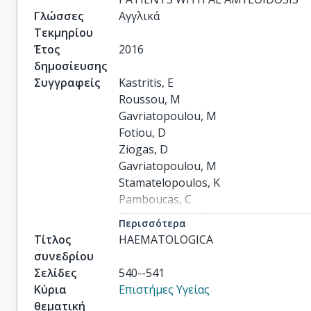
Γλώσσες
Αγγλικά
Τεκμηρίου
Έτος
2016
δημοσίευσης
Συγγραφείς
Kastritis, E

Roussou, M

Gavriatopoulou, M

Fotiou, D

Ziogas, D

Gavriatopoulou, M

Stamatelopoulos, K

Pamboucas, C

Papadopoulou, E

Περισσότερα
Michas, F

Τίτλος
HAEMATOLOGICA
others
συνεδρίου
Σελίδες
540--541
Κύρια
Επιστήμες Υγείας
θεματική