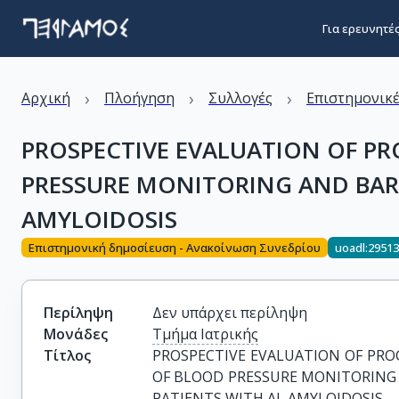
Για ερευνητέ
›
›
›
Αρχική
Πλοήγηση
Συλλογές
Επιστημονικέ
PROSPECTIVE EVALUATION OF P
PRESSURE MONITORING AND BAROR
AMYLOIDOSIS
Επιστημονική δημοσίευση - Ανακοίνωση Συνεδρίου
uoadl:2951
Περίληψη
Δεν υπάρχει περίληψη
Μονάδες
Τμήμα Ιατρικής
Τίτλος
PROSPECTIVE EVALUATION OF PRO
OF BLOOD PRESSURE MONITORING A
PATIENTS WITH AL AMYLOIDOSIS