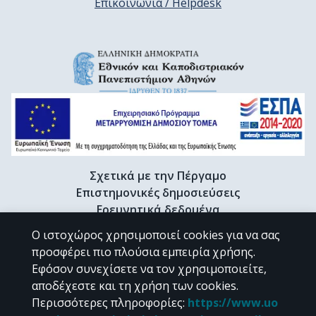
Επικοινωνία / Helpdesk
Σχετικά με την Πέργαμο
Επιστημονικές δημοσιεύσεις
Ερευνητικά δεδομένα
Διδακτορικές διατριβές & Γκρίζα βιβλιογραφία
Ο ιστοχώρος χρησιμοποιεί cookies για να σας
Προφίλ Ερευνητή
προσφέρει πιο πλούσια εμπειρία χρήσης.
Εφόσον συνεχίσετε να τον χρησιμοποιείτε,
αποδέχεστε και τη χρήση των cookies.
CC BY-NC 4.0
Περισσότερες πληροφορίες
:
https://www.uo