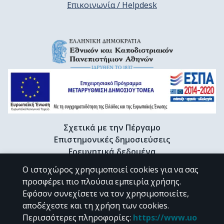
Επικοινωνία / Helpdesk
Σχετικά με την Πέργαμο
Επιστημονικές δημοσιεύσεις
Ερευνητικά δεδομένα
Διδακτορικές διατριβές & Γκρίζα βιβλιογραφία
Ο ιστοχώρος χρησιμοποιεί cookies για να σας
Προφίλ Ερευνητή
προσφέρει πιο πλούσια εμπειρία χρήσης.
Εφόσον συνεχίσετε να τον χρησιμοποιείτε,
αποδέχεστε και τη χρήση των cookies.
CC BY-NC 4.0
Περισσότερες πληροφορίες
:
https://www.uo