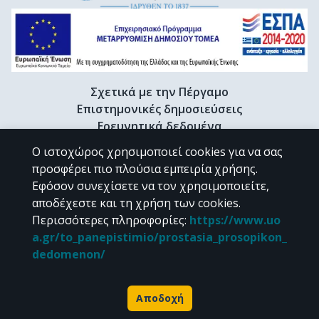
Σχετικά με την Πέργαμο
Επιστημονικές δημοσιεύσεις
Ερευνητικά δεδομένα
Διδακτορικές διατριβές & Γκρίζα βιβλιογραφία
Ο ιστοχώρος χρησιμοποιεί cookies για να σας
Προφίλ Ερευνητή
προσφέρει πιο πλούσια εμπειρία χρήσης.
Εφόσον συνεχίσετε να τον χρησιμοποιείτε,
αποδέχεστε και τη χρήση των cookies.
CC BY-NC 4.0
Περισσότερες πληροφορίες
:
https://www.uo
a.gr/to_panepistimio/prostasia_prosopikon_
Εκτός αν αναφέρεται διαφορετικά, το υλικό της "Περγάμου" διατίθεται
dedomenon/
υπό τους όρους της
CC BY-NC 4.0
άδειας Creative Commons
.
Powered by
Αποδοχή