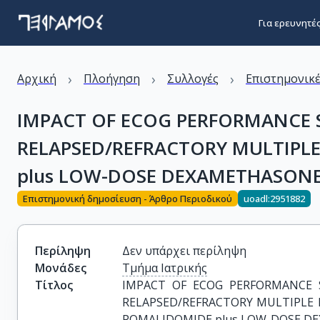
Για ερευνητέ
›
›
›
Αρχική
Πλοήγηση
Συλλογές
Επιστημονικέ
IMPACT OF ECOG PERFORMANCE 
RELAPSED/REFRACTORY MULTIPL
plus LOW-DOSE DEXAMETHASONE 
Επιστημονική δημοσίευση - Άρθρο Περιοδικού
uoadl:2951882
Περίληψη
Δεν υπάρχει περίληψη
Μονάδες
Τμήμα Ιατρικής
Τίτλος
IMPACT OF ECOG PERFORMANCE 
RELAPSED/REFRACTORY MULTIPLE 
POMALIDOMIDE plus LOW-DOSE DE