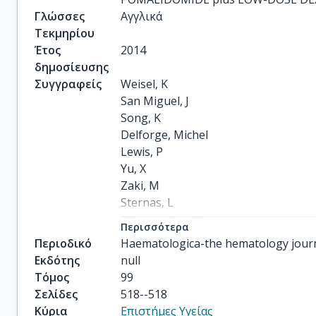
Γλώσσες
Αγγλικά
Τεκμηρίου
Έτος
2014
δημοσίευσης
Συγγραφείς
Weisel, K

San Miguel, J

Song, K

Delforge, Michel

Lewis, P

Yu, X

Zaki, M

Sternas, L

Dimopoulos, M
Περισσότερα
Περιοδικό
Haematologica-the hematology jour
Εκδότης
null
Τόμος
99
Σελίδες
518--518
Κύρια
Επιστήμες Υγείας