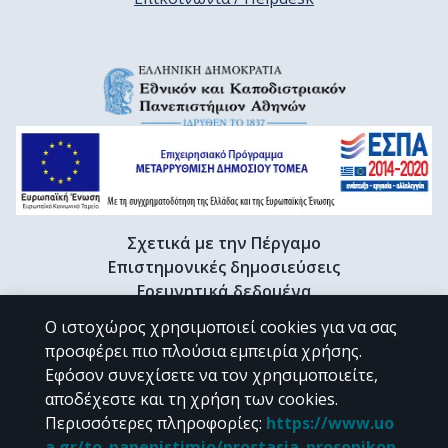
Σχετικά με την Πέργαμο
Επιστημονικές δημοσιεύσεις
Ερευνητικά δεδομένα
Διδακτορικές διατριβές & Γκρίζα βιβλιογραφία
Ο ιστοχώρος χρησιμοποιεί cookies για να σας
Προφίλ Ερευνητή
προσφέρει πιο πλούσια εμπειρία χρήσης.
Εφόσον συνεχίσετε να τον χρησιμοποιείτε,
αποδέχεστε και τη χρήση των cookies.
CC BY-NC 4.0
Περισσότερες πληροφορίες
:
https://www.uo
a.gr/to_panepistimio/prostasia_prosopikon_