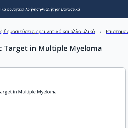
ς
Για φοιτητές
Πλοήγηση
Αναζήτηση
Στατιστικά
›
ς δημοσιεύσεις, ερευνητικό και άλλο υλικό
Επιστημον
ic Target in Multiple Myeloma
Target in Multiple Myeloma