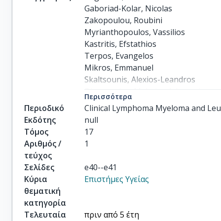
Gaboriad-Kolar, Nicolas

Zakopoulou, Roubini

Myrianthopoulos, Vassilios

Kastritis, Efstathios

Terpos, Evangelos

Mikros, Emmanuel

Skaltsounis, Alexios-Leandros

Dimopoulos, Meletios Athanasios
Περισσότερα
Περιοδικό
Clinical Lymphoma Myeloma and Le
Εκδότης
null
Τόμος
17
Αριθμός /
1
τεύχος
Σελίδες
e40--e41
Κύρια
Επιστήμες Υγείας
θεματική
κατηγορία
Τελευταία
πριν από 5 έτη