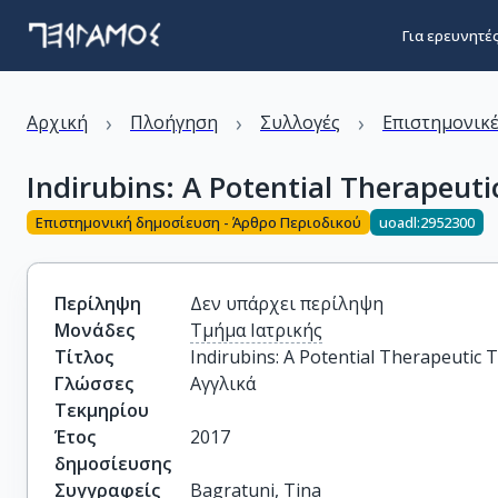
Για ερευνητέ
›
›
›
Αρχική
Πλοήγηση
Συλλογές
Επιστημονικέ
Indirubins: A Potential Therapeut
Επιστημονική δημοσίευση - Άρθρο Περιοδικού
uoadl:2952300
Περίληψη
Δεν υπάρχει περίληψη
Μονάδες
Τμήμα Ιατρικής
Τίτλος
Indirubins: A Potential Therapeutic 
Γλώσσες
Αγγλικά
Τεκμηρίου
Έτος
2017
δημοσίευσης
Συγγραφείς
Bagratuni, Tina
