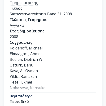
Τμήμα Ιατρικής
Τίτλος
Sachwortverzeichnis Band 31, 2008
Γλώσσες Τεκμηρίου
Αγγλικά
Έτος δημοσίευσης
2008
Συγγραφείς
Koldehoff, Michael

Elmaagacli, Ahmet

Beelen, Dietrich W

Ozturk, Banu

Kaya, Ali Osman

Yildiz, Ramazan

Tezel, Ekmel

Nakazawa, Kensuke

Satoh, Hiroaki

Περισσότερα
Ohtsuka, Morio

Περιοδικό
others