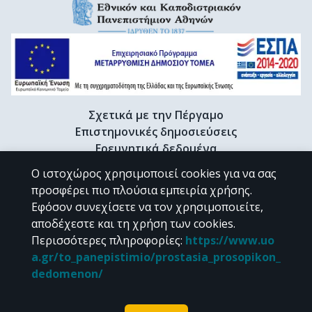
Σχετικά με την Πέργαμο
Επιστημονικές δημοσιεύσεις
Ερευνητικά δεδομένα
Διδακτορικές διατριβές & Γκρίζα βιβλιογραφία
Ο ιστοχώρος χρησιμοποιεί cookies για να σας
Προφίλ Ερευνητή
προσφέρει πιο πλούσια εμπειρία χρήσης.
Εφόσον συνεχίσετε να τον χρησιμοποιείτε,
αποδέχεστε και τη χρήση των cookies.
CC BY-NC 4.0
Περισσότερες πληροφορίες
:
https://www.uo
a.gr/to_panepistimio/prostasia_prosopikon_
Εκτός αν αναφέρεται διαφορετικά, το υλικό της "Περγάμου" διατίθεται
dedomenon/
υπό τους όρους της
CC BY-NC 4.0
άδειας Creative Commons
.
Powered by