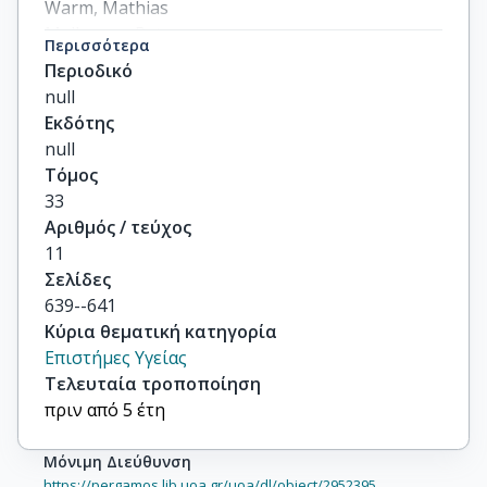
Warm, Mathias

Mallmann, Peter

Περισσότερα
Dittmar, Yves

Περιοδικό
others
null
Εκδότης
null
Τόμος
33
Αριθμός / τεύχος
11
Σελίδες
639--641
Κύρια θεματική κατηγορία
Επιστήμες Υγείας
Τελευταία τροποποίηση
πριν από 5 έτη
Μόνιμη Διεύθυνση
https://pergamos.lib.uoa.gr/uoa/dl/object/2952395