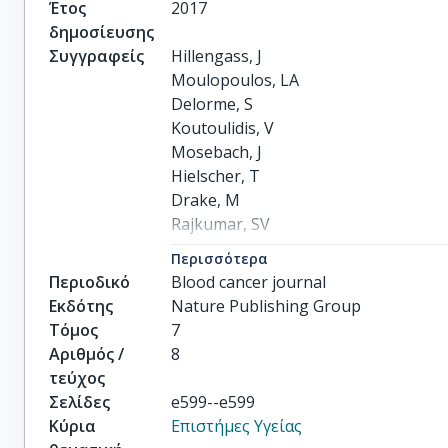
Έτος
2017
δημοσίευσης
Συγγραφείς
Hillengass, J

Moulopoulos, LA

Delorme, S

Koutoulidis, V

Mosebach, J

Hielscher, T

Drake, M

Rajkumar, SV

Oestergaard, B

Περισσότερα
Abildgaard, N

Περιοδικό
Blood cancer journal
others
Εκδότης
Nature Publishing Group
Τόμος
7
Αριθμός /
8
τεύχος
Σελίδες
e599--e599
Κύρια
Επιστήμες Υγείας