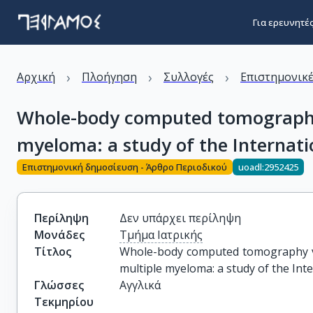
Για ερευνητέ
›
›
›
Αρχική
Πλοήγηση
Συλλογές
Επιστημονικέ
Whole-body computed tomography v
myeloma: a study of the Interna
Επιστημονική δημοσίευση - Άρθρο Περιοδικού
uoadl:2952425
Περίληψη
Δεν υπάρχει περίληψη
Μονάδες
Τμήμα Ιατρικής
Τίτλος
Whole-body computed tomography ver
multiple myeloma: a study of the I
Γλώσσες
Αγγλικά
Τεκμηρίου