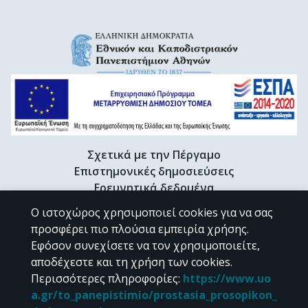
Σχετικά με την Πέργαμο
Επιστημονικές δημοσιεύσεις
Ερευνητικά δεδομένα
Διδακτορικές διατριβές & Γκρίζα βιβλιογραφία
Ο ιστοχώρος χρησιμοποιεί cookies για να σας
Προφίλ Ερευνητή
προσφέρει πιο πλούσια εμπειρία χρήσης.
Εφόσον συνεχίσετε να τον χρησιμοποιείτε,
αποδέχεστε και τη χρήση των cookies.
CC BY-NC 4.0
Περισσότερες πληροφορίες
:
https://www.uo
a.gr/to_panepistimio/prostasia_prosopikon_
Εκτός αν αναφέρεται διαφορετικά, το υλικό της "Περγάμου" διατίθεται