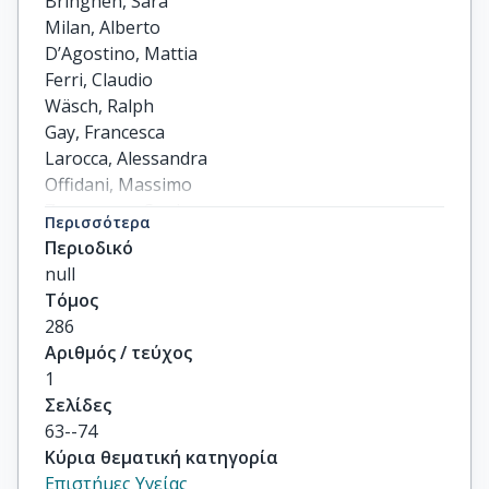
Bringhen, Sara

Milan, Alberto

D’Agostino, Mattia

Ferri, Claudio

Wäsch, Ralph

Gay, Francesca

Larocca, Alessandra

Offidani, Massimo

Zweegman, Sonja

Περισσότερα
Terpos, Evangelos

Περιοδικό
others
null
Τόμος
286
Αριθμός / τεύχος
1
Σελίδες
63--74
Κύρια θεματική κατηγορία
Επιστήμες Υγείας