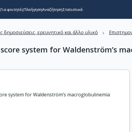
ς
Για φοιτητές
Πλοήγηση
Αναζήτηση
Στατιστικά
›
ς δημοσιεύσεις, ερευνητικό και άλλο υλικό
Επιστημον
ic score system for Waldenström’s m
score system for Waldenström’s macroglobulinemia