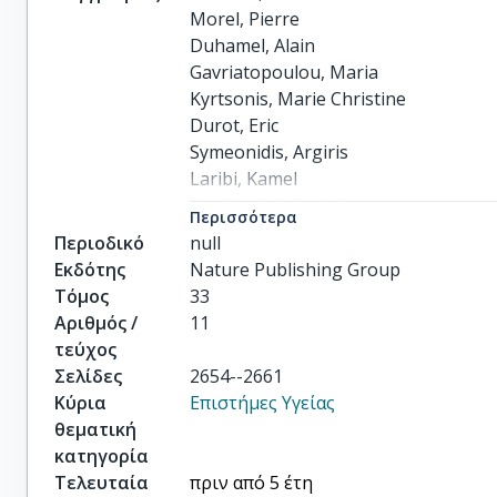
Morel, Pierre

Duhamel, Alain

Gavriatopoulou, Maria

Kyrtsonis, Marie Christine

Durot, Eric

Symeonidis, Argiris

Laribi, Kamel

Hatjiharissi, Evdoxia

Περισσότερα
Ysebaert, Loic

Περιοδικό
null
others
Εκδότης
Nature Publishing Group
Τόμος
33
Αριθμός /
11
τεύχος
Σελίδες
2654--2661
Κύρια
Επιστήμες Υγείας
θεματική
κατηγορία
Τελευταία
πριν από 5 έτη