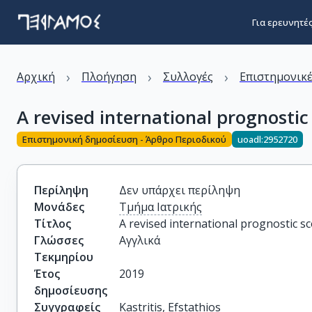
Για ερευνητέ
›
›
›
Αρχική
Πλοήγηση
Συλλογές
Επιστημονικέ
A revised international prognost
Επιστημονική δημοσίευση - Άρθρο Περιοδικού
uoadl:2952720
Περίληψη
Δεν υπάρχει περίληψη
Μονάδες
Τμήμα Ιατρικής
Τίτλος
A revised international prognostic 
Γλώσσες
Αγγλικά
Τεκμηρίου
Έτος
2019
δημοσίευσης
Συγγραφείς
Kastritis, Efstathios
