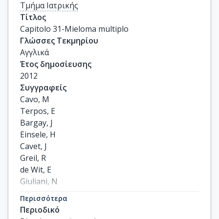
Τμήμα Ιατρικής
Τίτλος
Capitolo 31-Mieloma multiplo
Γλώσσες Τεκμηρίου
Αγγλικά
Έτος δημοσίευσης
2012
Συγγραφείς
Cavo, M

Terpos, E

Bargay, J

Einsele, H

Cavet, J

Greil, R

de Wit, E

Giuliani, N

Rizzoli, V

Περισσότερα
Roodman, GD

Περιοδικό
others