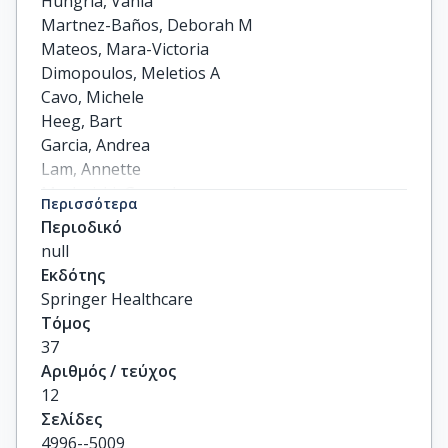
Hungria, Vania

Martnez-Baños, Deborah M

Mateos, Mara-Victoria

Dimopoulos, Meletios A

Cavo, Michele

Heeg, Bart

Garcia, Andrea

Lam, Annette

Machnicki, Gerardo

Περισσότερα
He, Jianming

Περιοδικό
others
null
Εκδότης
Springer Healthcare
Τόμος
37
Αριθμός / τεύχος
12
Σελίδες
4996--5009