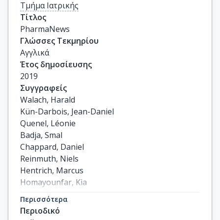
Τμήμα Ιατρικής
Τίτλος
PharmaNews
Γλώσσες Τεκμηρίου
Αγγλικά
Έτος δημοσίευσης
2019
Συγγραφείς
Walach, Harald

Kün-Darbois, Jean-Daniel

Quenel, Léonie

Badja, Smal

Chappard, Daniel

Reinmuth, Niels

Hentrich, Marcus

Homayounfar, Kia

Hajek, Roman

Περισσότερα
Dimopoulos, Meletios A

Περιοδικό
others