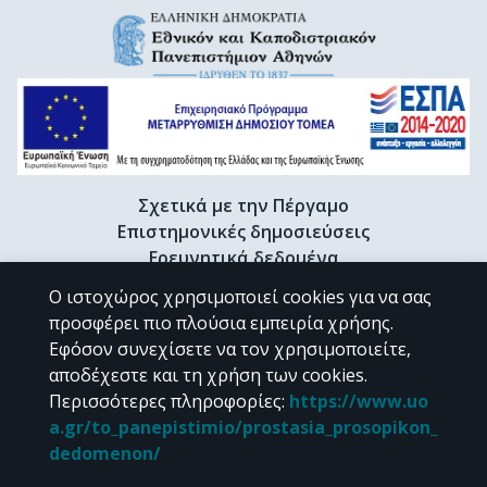
Σχετικά με την Πέργαμο
Επιστημονικές δημοσιεύσεις
Ερευνητικά δεδομένα
Διδακτορικές διατριβές & Γκρίζα βιβλιογραφία
Ο ιστοχώρος χρησιμοποιεί cookies για να σας
Προφίλ Ερευνητή
προσφέρει πιο πλούσια εμπειρία χρήσης.
Εφόσον συνεχίσετε να τον χρησιμοποιείτε,
αποδέχεστε και τη χρήση των cookies.
CC BY-NC 4.0
Περισσότερες πληροφορίες
:
https://www.uo
a.gr/to_panepistimio/prostasia_prosopikon_
Εκτός αν αναφέρεται διαφορετικά, το υλικό της "Περγάμου" διατίθεται
dedomenon/
υπό τους όρους της
CC BY-NC 4.0
άδειας Creative Commons
.