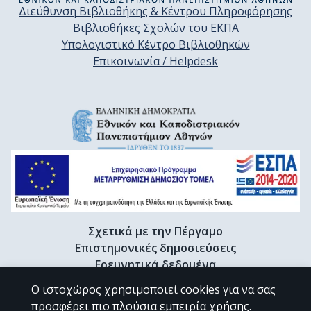
Διεύθυνση Βιβλιοθήκης & Κέντρου Πληροφόρησης
Βιβλιοθήκες Σχολών του ΕΚΠΑ
Υπολογιστικό Κέντρο Βιβλιοθηκών
Επικοινωνία / Helpdesk
Σχετικά με την Πέργαμο
Επιστημονικές δημοσιεύσεις
Ερευνητικά δεδομένα
Διδακτορικές διατριβές & Γκρίζα βιβλιογραφία
Ο ιστοχώρος χρησιμοποιεί cookies για να σας
Προφίλ Ερευνητή
προσφέρει πιο πλούσια εμπειρία χρήσης.