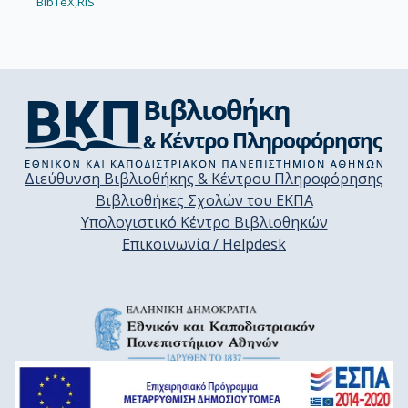
BibTeX,
RIS
Διεύθυνση Βιβλιοθήκης & Κέντρου Πληροφόρησης
Βιβλιοθήκες Σχολών του ΕΚΠΑ
Υπολογιστικό Κέντρο Βιβλιοθηκών
Επικοινωνία / Helpdesk