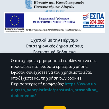
Σχετικά με την Πέργαμο
Επιστημονικές δημοσιεύσεις
Ερευνητικά δεδομένα
Διδακτορικές διατριβές & Γκρίζα βιβλιογραφία
Ο ιστοχώρος χρησιμοποιεί cookies για να σας
Προφίλ Ερευνητή
προσφέρει πιο πλούσια εμπειρία χρήσης.
Εφόσον συνεχίσετε να τον χρησιμοποιείτε,
αποδέχεστε και τη χρήση των cookies.
CC BY-NC 4.0
Περισσότερες πληροφορίες
:
https://www.uo
a.gr/to_panepistimio/prostasia_prosopikon_
Εκτός αν αναφέρεται διαφορετικά, το υλικό της "Περγάμου" διατίθεται
dedomenon/
υπό τους όρους της
CC BY-NC 4.0
άδειας Creative Commons
.
Powered by