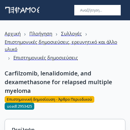
›
›
›
Αρχική
Πλοήγηση
Συλλογές
Επιστημονικές δημοσιεύσεις, ερευνητικό και άλλο
υλικό
›
Επιστημονικές δημοσιεύσεις
Carfilzomib, lenalidomide, and
dexamethasone for relapsed multiple
myeloma
Επιστημονική δημοσίευση - Άρθρο Περιοδικού
uoadl:2953425
Περίληψη