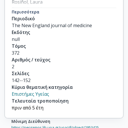
Rosiñol, Laura

Siegel, David S

Περισσότερα
Mihaylov, Georgi G

Περιοδικό
others
The New England journal of medicine
Εκδότης
null
Τόμος
372
Αριθμός / τεύχος
2
Σελίδες
142--152
Κύρια θεματική κατηγορία
Επιστήμες Υγείας
Τελευταία τροποποίηση
πριν από 5 έτη
Μόνιμη Διεύθυνση
https://pergamos.lib.uoa.gr/uoa/dl/object/2953425