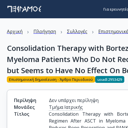
Για ερευνητέ
›
›
›
Αρχική
Πλοήγηση
Συλλογές
Επιστημονικέ
Consolidation Therapy with Bort
Myeloma Patients Who Do Not Rec
but Seems to Have No Effect On B
Επιστημονική δημοσίευση - Άρθρο Περιοδικού
uoadl:2953429
Περίληψη
Δεν υπάρχει περίληψη
Μονάδες
Τμήμα Ιατρικής
Τίτλος
Consolidation Therapy with Bort
Regimen After ASCT in Myeloma 
Reduces Bone Resorption and RANKL