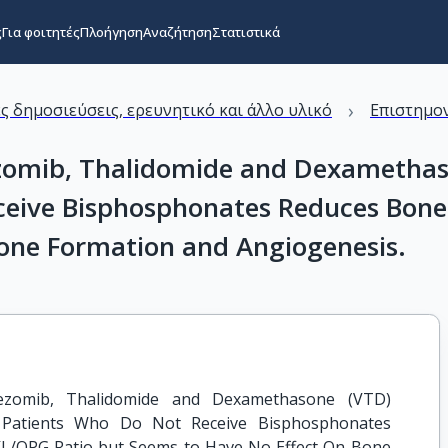
ς
Για φοιτητές
Πλοήγηση
Αναζήτηση
Στατιστικά
›
ς δημοσιεύσεις, ερευνητικό και άλλο υλικό
Επιστημον
ezomib, Thalidomide and Dexamethas
eive Bisphosphonates Reduces Bone
one Formation and Angiogenesis.
ezomib, Thalidomide and Dexamethasone (VTD) 
Patients Who Do Not Receive Bisphosphonates 
/OPG Ratio but Seems to Have No Effect On Bone 