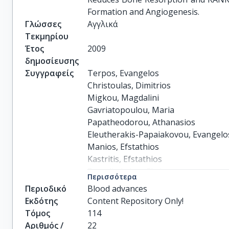
Formation and Angiogenesis.
Γλώσσες
Αγγλικά
Τεκμηρίου
Έτος
2009
δημοσίευσης
Συγγραφείς
Terpos, Evangelos

Christoulas, Dimitrios

Migkou, Magdalini

Gavriatopoulou, Maria

Papatheodorou, Athanasios

Eleutherakis-Papaiakovou, Evangelos
Manios, Efstathios

Kastritis, Efstathios

Papadimitriou, Christos

Περισσότερα
Dimopoulos, Meletios A
Περιοδικό
Blood advances
Εκδότης
Content Repository Only!
Τόμος
114
Αριθμός /
22