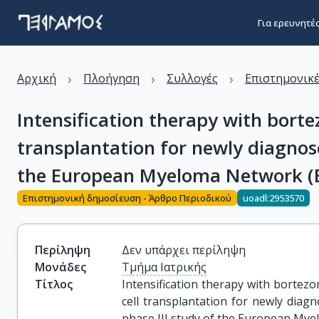
Για ερευνητέ
›
›
›
Αρχική
Πλοήγηση
Συλλογές
Επιστημονικέ
Intensification therapy with bort
transplantation for newly diagnos
the European Myeloma Network 
Επιστημονική δημοσίευση - Άρθρο Περιοδικού
uoadl:2953570
Περίληψη
Δεν υπάρχει περίληψη
Μονάδες
Τμήμα Ιατρικής
Τίτλος
Intensification therapy with borte
cell transplantation for newly diagn
phase III study of the European M