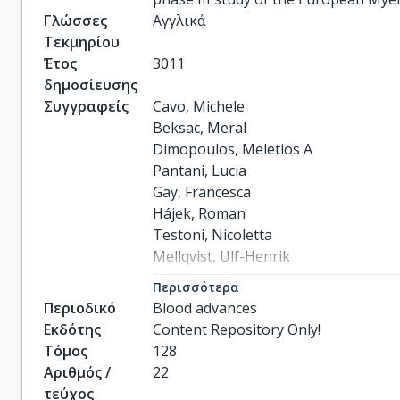
Γλώσσες
Αγγλικά
Τεκμηρίου
Έτος
3011
δημοσίευσης
Συγγραφείς
Cavo, Michele

Beksac, Meral

Dimopoulos, Meletios A

Pantani, Lucia

Gay, Francesca

Hájek, Roman

Testoni, Nicoletta

Mellqvist, Ulf-Henrik

Patriarca, Francesca

Περισσότερα
Montefusco, Vittorio

Περιοδικό
Blood advances
others
Εκδότης
Content Repository Only!
Τόμος
128
Αριθμός /
22
τεύχος