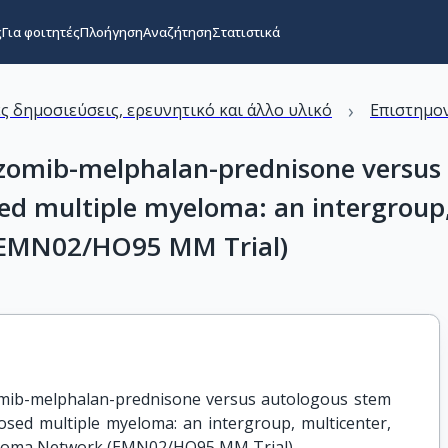
ς
Για φοιτητές
Πλοήγηση
Αναζήτηση
Στατιστικά
›
ς δημοσιεύσεις, ερευνητικό και άλλο υλικό
Επιστημον
ezomib-melphalan-prednisone versus 
ed multiple myeloma: an intergroup, 
(EMN02/HO95 MM Trial)
zomib-melphalan-prednisone versus autologous stem 
osed multiple myeloma: an intergroup, multicenter, 
yeloma Network (EMN02/HO95 MM Trial)