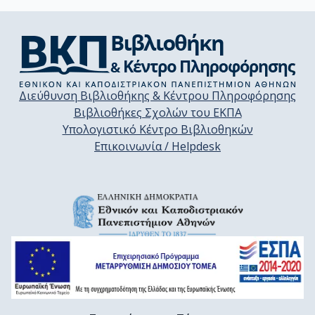
Διεύθυνση Βιβλιοθήκης & Κέντρου Πληροφόρησης
Βιβλιοθήκες Σχολών του ΕΚΠΑ
Υπολογιστικό Κέντρο Βιβλιοθηκών
Επικοινωνία / Helpdesk