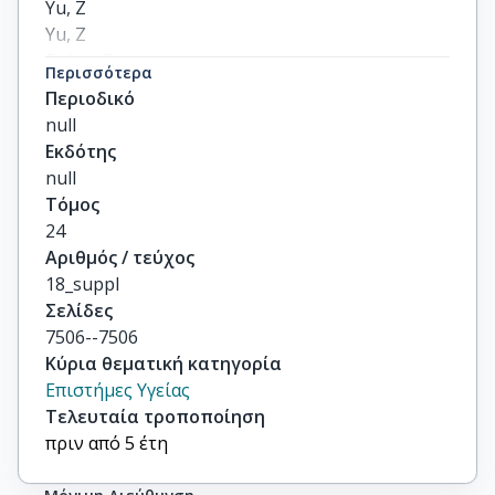
Yu, Z

Yu, Z

Delap, R

Περισσότερα
Zeldis, J

Περιοδικό
others
null
Εκδότης
null
Τόμος
24
Αριθμός / τεύχος
18_suppl
Σελίδες
7506--7506
Κύρια θεματική κατηγορία
Επιστήμες Υγείας
Τελευταία τροποποίηση
πριν από 5 έτη