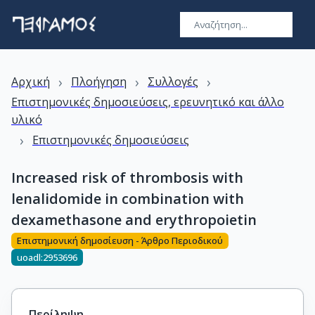
›
›
›
Αρχική
Πλοήγηση
Συλλογές
Επιστημονικές δημοσιεύσεις, ερευνητικό και άλλο
υλικό
›
Επιστημονικές δημοσιεύσεις
Increased risk of thrombosis with
lenalidomide in combination with
dexamethasone and erythropoietin
Επιστημονική δημοσίευση - Άρθρο Περιοδικού
uoadl:2953696
Περίληψη