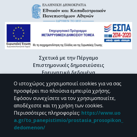
Σχετικά με την Πέργαμο
Επιστημονικές δημοσιεύσεις
Ερευνητικά δεδομένα
Διδακτορικές διατριβές & Γκρίζα βιβλιογραφία
Ο ιστοχώρος χρησιμοποιεί cookies για να σας
Προφίλ Ερευνητή
προσφέρει πιο πλούσια εμπειρία χρήσης.
Εφόσον συνεχίσετε να τον χρησιμοποιείτε,
αποδέχεστε και τη χρήση των cookies.
CC BY-NC 4.0
Περισσότερες πληροφορίες
:
https://www.uo
a.gr/to_panepistimio/prostasia_prosopikon_
Εκτός αν αναφέρεται διαφορετικά, το υλικό της "Περγάμου" διατίθεται
dedomenon/
υπό τους όρους της
CC BY-NC 4.0
άδειας Creative Commons
.