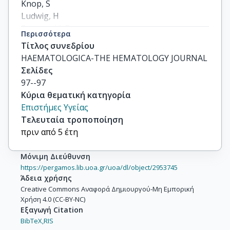
Knop, S

Ludwig, H

Sonneveld, P

Περισσότερα
von Lilienfeld-Toal, M
Τίτλος συνεδρίου
HAEMATOLOGICA-THE HEMATOLOGY JOURNAL
Σελίδες
97--97
Κύρια θεματική κατηγορία
Επιστήμες Υγείας
Τελευταία τροποποίηση
πριν από 5 έτη
Μόνιμη Διεύθυνση
https://pergamos.lib.uoa.gr/uoa/dl/object/2953745
Άδεια χρήσης
Creative Commons Αναφορά Δημιουργού-Μη Εμπορική
Χρήση 4.0 (CC-BY-NC)
Εξαγωγή Citation
BibTeX,
RIS