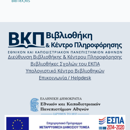
BibTeX,
RIS
Διεύθυνση Βιβλιοθήκης & Κέντρου Πληροφόρησης
Βιβλιοθήκες Σχολών του ΕΚΠΑ
Υπολογιστικό Κέντρο Βιβλιοθηκών
Επικοινωνία / Helpdesk