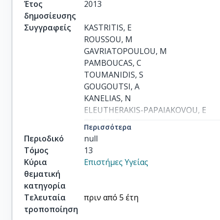
Έτος
2013
δημοσίευσης
Συγγραφείς
KASTRITIS, E

ROUSSOU, M

GAVRIATOPOULOU, M

PAMBOUCAS, C

TOUMANIDIS, S

GOUGOUTSI, A

KANELIAS, N

ELEUTHERAKIS-PAPAIAKOVOU, E

DALIANIS, A

Περισσότερα
TERPOS, E

Περιοδικό
null
others
Τόμος
13
Κύρια
Επιστήμες Υγείας
θεματική
κατηγορία
Τελευταία
πριν από 5 έτη
τροποποίηση