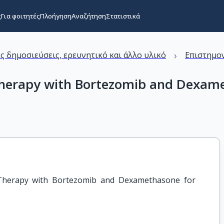
ς
Για φοιτητές
Πλοήγηση
Αναζήτηση
Στατιστικά
›
ς δημοσιεύσεις, ερευνητικό και άλλο υλικό
Επιστημον
herapy with Bortezomib and Dexame
Therapy with Bortezomib and Dexamethasone for 