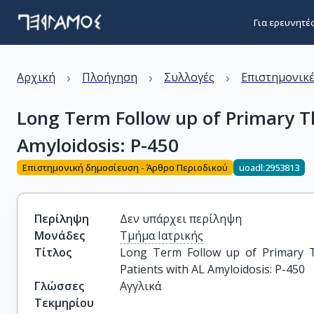
Για ερευνητέ
›
›
›
Αρχική
Πλοήγηση
Συλλογές
Επιστημονικέ
Long Term Follow up of Primary T
Amyloidosis: P-450
Επιστημονική δημοσίευση - Άρθρο Περιοδικού
uoadl:2953813
Περίληψη
Δεν υπάρχει περίληψη
Μονάδες
Τμήμα Ιατρικής
Τίτλος
Long Term Follow up of Primary 
Patients with AL Amyloidosis: P-450
Γλώσσες
Αγγλικά
Τεκμηρίου