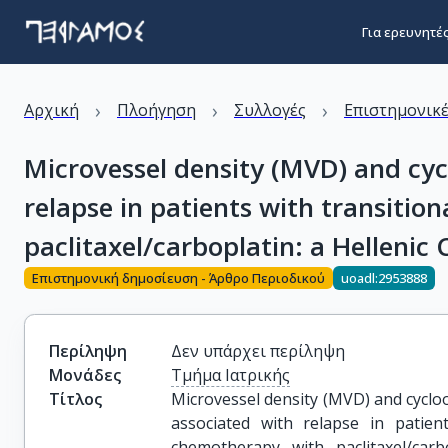
Για ερευνητέ
›
›
›
Αρχική
Πλοήγηση
Συλλογές
Επιστημονικέ
Microvessel density (MVD) and cyc
relapse in patients with transiti
paclitaxel/carboplatin: a Helleni
Επιστημονική δημοσίευση - Άρθρο Περιοδικού
uoadl:2953888
Περίληψη
Δεν υπάρχει περίληψη
Μονάδες
Τμήμα Ιατρικής
Τίτλος
Microvessel density (MVD) and cycloo
associated with relapse in patient
chemotherapy with paclitaxel/carb