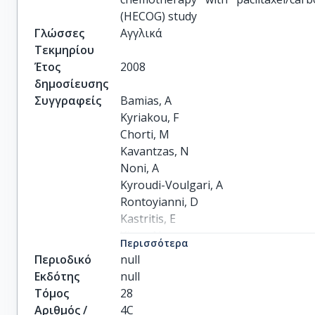
(HECOG) study
Γλώσσες
Αγγλικά
Τεκμηρίου
Έτος
2008
δημοσίευσης
Συγγραφείς
Bamias, A

Kyriakou, F

Chorti, M

Kavantzas, N

Noni, A

Kyroudi-Voulgari, A

Rontoyianni, D

Kastritis, E

Xiros, N

Περισσότερα
Patsouris, ES

Περιοδικό
null
others
Εκδότης
null
Τόμος
28
Αριθμός /
4C