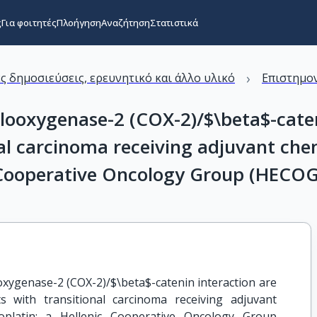
ς
Για φοιτητές
Πλοήγηση
Αναζήτηση
Στατιστικά
›
ς δημοσιεύσεις, ερευνητικό και άλλο υλικό
Επιστημον
looxygenase-2 (COX-2)/$\beta$-caten
onal carcinoma receiving adjuvant c
c Cooperative Oncology Group (HECOG
xygenase-2 (COX-2)/$\beta$-catenin interaction are 
s with transitional carcinoma receiving adjuvant 
oplatin: a Hellenic Cooperative Oncology Group 