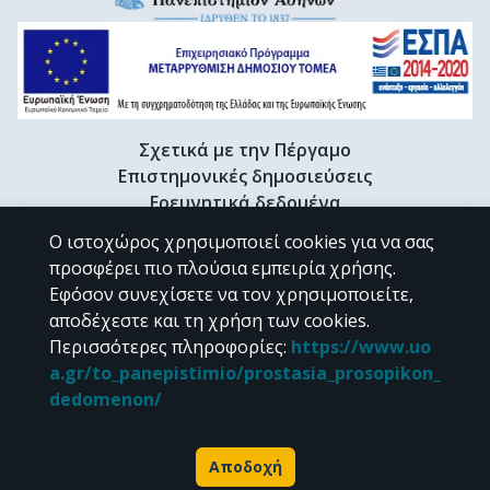
Σχετικά με την Πέργαμο
Επιστημονικές δημοσιεύσεις
Ερευνητικά δεδομένα
Διδακτορικές διατριβές & Γκρίζα βιβλιογραφία
Ο ιστοχώρος χρησιμοποιεί cookies για να σας
Προφίλ Ερευνητή
προσφέρει πιο πλούσια εμπειρία χρήσης.
Εφόσον συνεχίσετε να τον χρησιμοποιείτε,
αποδέχεστε και τη χρήση των cookies.
CC BY-NC 4.0
Περισσότερες πληροφορίες
:
https://www.uo
a.gr/to_panepistimio/prostasia_prosopikon_
Εκτός αν αναφέρεται διαφορετικά, το υλικό της "Περγάμου" διατίθεται
dedomenon/
υπό τους όρους της
CC BY-NC 4.0
άδειας Creative Commons
.
Powered by
Αποδοχή