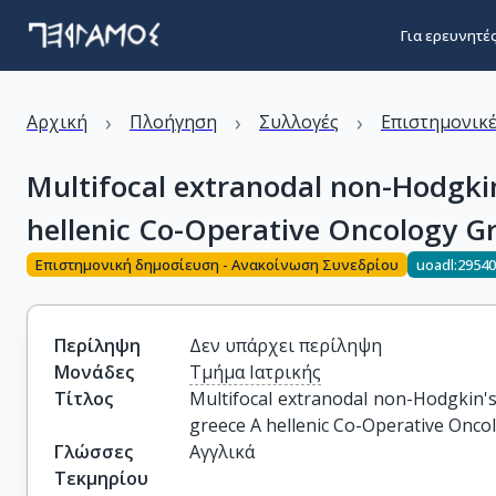
Για ερευνητέ
›
›
›
Αρχική
Πλοήγηση
Συλλογές
Επιστημονικέ
Multifocal extranodal non-Hodgkin
hellenic Co-Operative Oncology G
Επιστημονική δημοσίευση - Ανακοίνωση Συνεδρίου
uoadl:2954
Περίληψη
Δεν υπάρχει περίληψη
Μονάδες
Τμήμα Ιατρικής
Τίτλος
Multifocal extranodal non-Hodgkin's 
greece A hellenic Co-Operative Onco
Γλώσσες
Αγγλικά
Τεκμηρίου