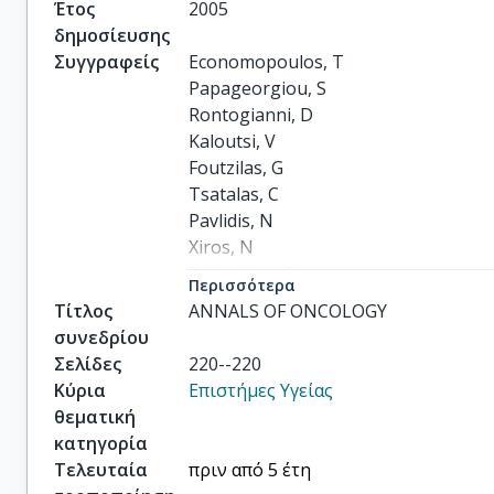
Έτος
2005
δημοσίευσης
Συγγραφείς
Economopoulos, T

Papageorgiou, S

Rontogianni, D

Kaloutsi, V

Foutzilas, G

Tsatalas, C

Pavlidis, N

Xiros, N

Pectasides, D

Περισσότερα
Papageorgiou, E

Τίτλος
ANNALS OF ONCOLOGY
others
συνεδρίου
Σελίδες
220--220
Κύρια
Επιστήμες Υγείας
θεματική
κατηγορία
Τελευταία
πριν από 5 έτη