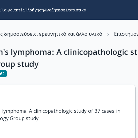
ς
Για φοιτητές
Πλοήγηση
Αναζήτηση
Στατιστικά
›
ς δημοσιεύσεις, ερευνητικό και άλλο υλικό
Επιστημον
's lymphoma: A clinicopathologic st
roup study
062
lymphoma: A clinicopathologic study of 37 cases in 
logy Group study